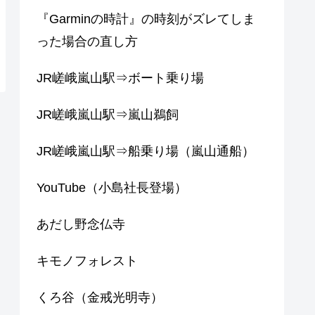
『Garminの時計』の時刻がズレてしま
った場合の直し方
JR嵯峨嵐山駅⇒ボート乗り場
JR嵯峨嵐山駅⇒嵐山鵜飼
JR嵯峨嵐山駅⇒船乗り場（嵐山通船）
YouTube（小島社長登場）
あだし野念仏寺
キモノフォレスト
くろ谷（金戒光明寺）