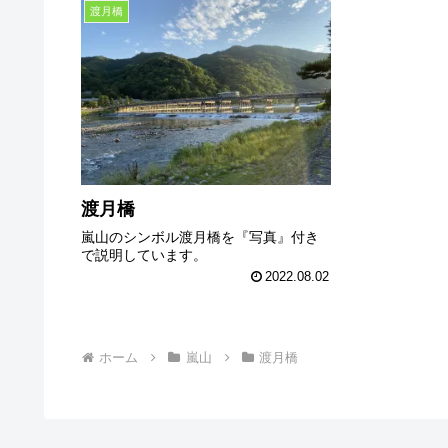
渡月橋
渡月橋
嵐山のシンボル渡月橋を『写真』付き
で説明しています。
2022.08.02
ホーム
嵐山
渡月橋