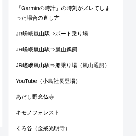
『Garminの時計』の時刻がズレてしま
った場合の直し方
JR嵯峨嵐山駅⇒ボート乗り場
JR嵯峨嵐山駅⇒嵐山鵜飼
JR嵯峨嵐山駅⇒船乗り場（嵐山通船）
YouTube（小島社長登場）
あだし野念仏寺
キモノフォレスト
くろ谷（金戒光明寺）