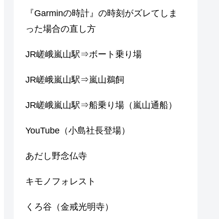
『Garminの時計』の時刻がズレてしま
った場合の直し方
JR嵯峨嵐山駅⇒ボート乗り場
JR嵯峨嵐山駅⇒嵐山鵜飼
JR嵯峨嵐山駅⇒船乗り場（嵐山通船）
YouTube（小島社長登場）
あだし野念仏寺
キモノフォレスト
くろ谷（金戒光明寺）