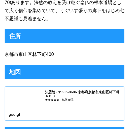
70tあります。法然の教えを受け継ぐ念仏の根本道場とし
て広く信仰を集めていて、うぐいす張りの廊下をはじめ七
不思議も見逃ません。
住所
京都市東山区林下町400
地図
知恩院 · 〒605-8686 京都府京都市東山区林下町
４００
★★★★★ · 仏教寺院
goo.gl