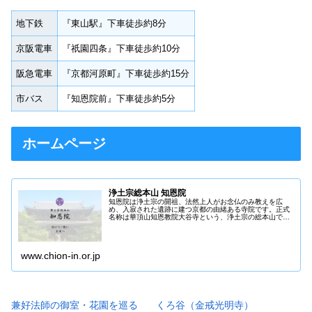
地下鉄
『東山駅』下車徒歩約8分
京阪電車
『祇園四条』下車徒歩約10分
阪急電車
『京都河原町』下車徒歩約15分
市バス
『知恩院前』下車徒歩約5分
ホームページ
浄土宗総本山 知恩院
知恩院は浄土宗の開祖、法然上人がお念仏のみ教えを広
め、入寂された遺跡に建つ京都の由緒ある寺院です。正式
名称は華頂山知恩教院大谷寺という、浄土宗の総本山で
す。
www.chion-in.or.jp
兼好法師の御室・花園を巡る
くろ谷（金戒光明寺）