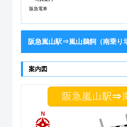
阪急電車
阪急嵐山駅⇒嵐山鵜飼（南乗り
案内図