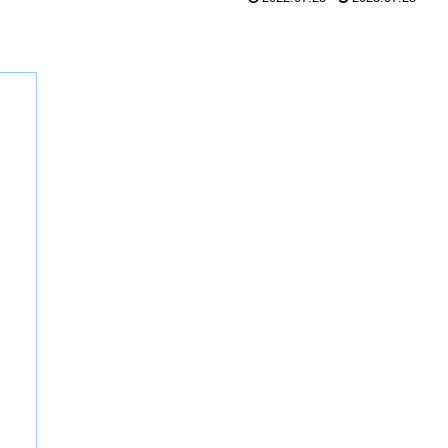
】
】
】